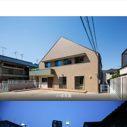
コ
ン
テ
ン
ツ
へ
ス
キ
ッ
プ
○○保育園