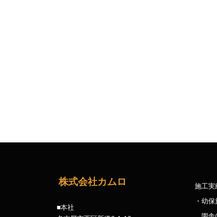
株式会社カムロ
施工実
・幼保
■本社
園舎(