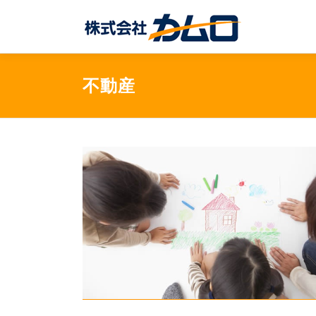
コ
ン
テ
ン
ツ
不動産
へ
ス
キ
ッ
プ