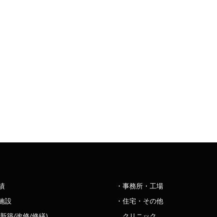
績
・事務所・工場
施設
・住宅・その他
新築/改修/修繕)
クリニック