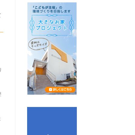
て
り
登
ま
。