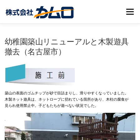
コ
ン
メニュー
テ
ン
ツ
へ
会社案内
施工実績
不動産
よくあるご質問
幼稚園築山リニューアルと木製遊具
ス
キ
撤去（名古屋市）
ッ
プ
お知らせ
お問い合わせ
築山の表面のゴムチップが砂で目詰まりし、滑りやすくなっていました。
木製ネット遊具は、ネットロープに切れている箇所があり、木柱の腐食が
見られ使用禁止中。子どもたちが遊べない状況でした。