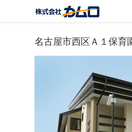
コ
ン
テ
ン
ツ
へ
名古屋市西区Ａ１保育
ス
キ
ッ
プ